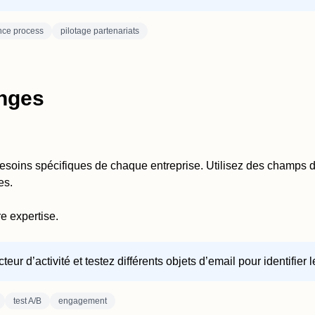
nce process
pilotage partenariats
anges
s besoins spécifiques de chaque entreprise. Utilisez des champ
es.
e expertise.
ur d’activité et testez différents objets d’email pour identifier 
test A/B
engagement