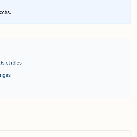
uccès.
ts et rôles
anges