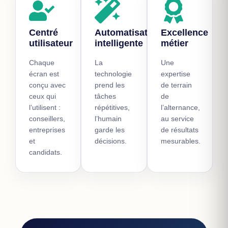
Centré
Automatisation
Excellence
utilisateur
intelligente
métier
Chaque
La
Une
écran est
technologie
expertise
conçu avec
prend les
de terrain
ceux qui
tâches
de
l’utilisent :
répétitives,
l’alternance,
conseillers,
l’humain
au service
entreprises
garde les
de résultats
et
décisions.
mesurables.
candidats.