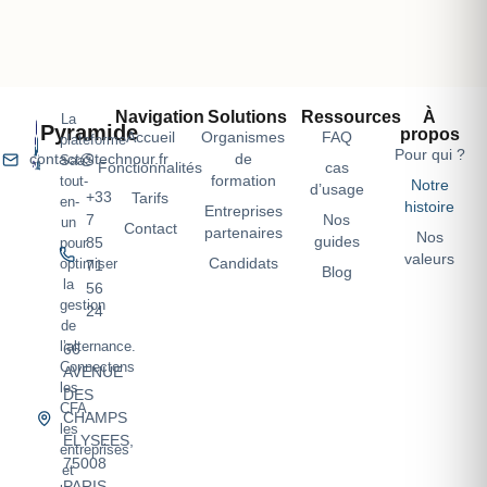
Navigation
Solutions
Ressources
À
La
Pyramide
propos
Accueil
Organismes
FAQ
plateforme
Pour qui ?
de
contact@technour.fr
SaaS
Fonctionnalités
cas
formation
tout-
Notre
d’usage
+33
Tarifs
en-
histoire
Entreprises
Nos
7
un
Contact
partenaires
Nos
guides
85
pour
valeurs
Candidats
optimiser
71
Blog
la
56
gestion
24
de
l’alternance.
66
Connectons
AVENUE
les
DES
CFA,
CHAMPS
les
ELYSEES,
entreprises
75008
et
PARIS